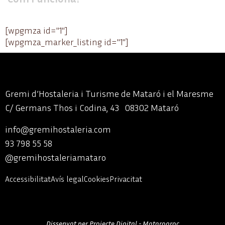
[wpgmza id="1"]
[wpgmza_marker_listing id="1"]
Gremi d’Hostaleria i Turisme de Mataró i el Maresme
C/ Germans Thos i Codina, 43 08302 Mataró
info@gremihostaleria.com
93 798 55 58
@gremihostaleriamataro
Accessibilitat
Avís legal
Cookies
Privacitat
Dissenyat per Projecte Digital - Matarogroc