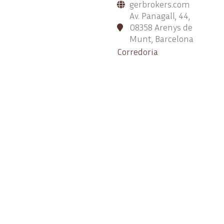
gerbrokers.com
Av. Panagall, 44,
08358 Arenys de
Munt, Barcelona
Corredoria
d’Assegurances
SANIPLAG
93 707 70 70
info@saniplagas.com
saniplagas.com
Carrer Sant Josep
Oriol, 18, 1º 3ª, 08301
Mataró, Barcelona
Empresa de
fumigacions,