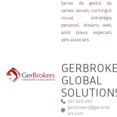
Servei de gestió de
xarxes socials, contingut
visual, estratègia
personal, disseny web,
amb preus especials
pels associats.
GERBROK
GLOBAL
SOLUTIONS
937 920 249
gerbrokers@gerbrok
ers.com