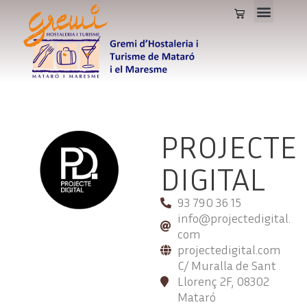
PROJECTE
DIGITAL
93 790 36 15
info@projectedigital.
com
projectedigital.com
C/ Muralla de Sant
Llorenç 2F, 08302
Mataró